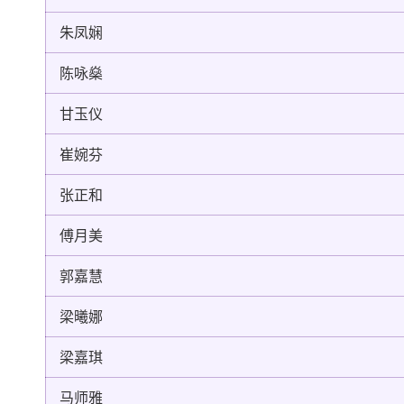
朱凤娴
陈咏燊
甘玉仪
崔婉芬
张正和
傅月美
郭嘉慧
梁曦娜
梁嘉琪
马师雅