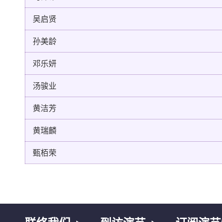
吴启贤
孙美龄
邓乐妍
汤骏业
黄洁芳
黄瑞麟
甄栢荣