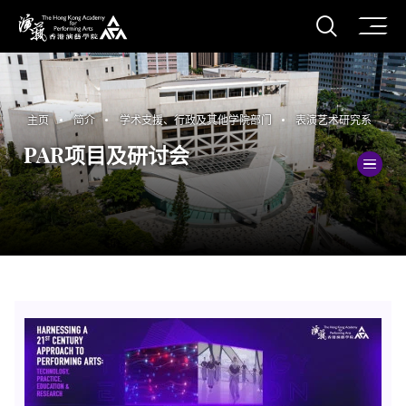
打开搜
香港演艺学院
主页
简介
学术支援、行政及其他学院部门
表演艺术研究系
PAR项目及研讨会
切