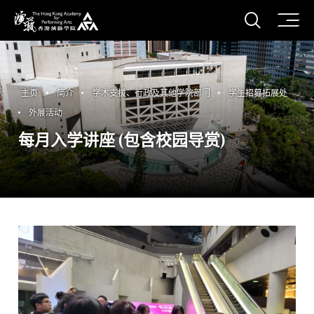
打开搜
香港演艺学院
主页
简介
学术支援、行政及其他学院部门
学生招募拓展处
外展活动
每月入学讲座 (包含校园导赏)