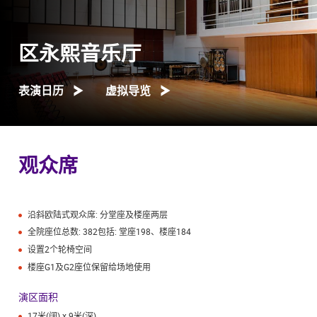
区永熙音乐厅
表演日历
虚拟导览
观众席
沿斜欧陆式观众席: 分堂座及楼座两层
全院座位总数: 382包括: 堂座198、楼座184
设置2个轮椅空间
楼座G1及G2座位保留给场地使用
演区面积
17米(阔) x 9米(深)