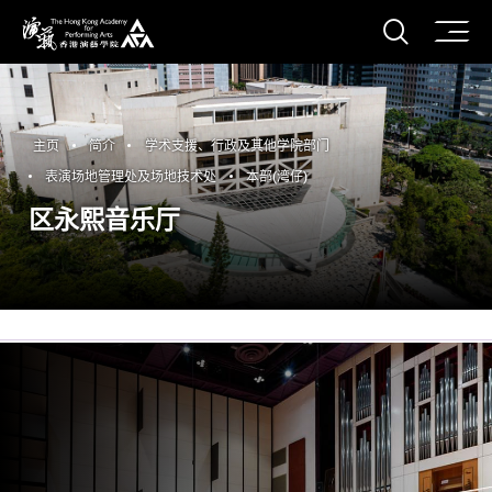
打开搜
香港演艺学院
主页
简介
学术支援、行政及其他学院部门
表演场地管理处及场地技术处
本部(湾仔)
区永熙音乐厅