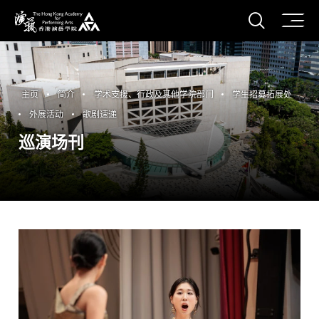
打开搜
香港演艺学院
主页
简介
学术支援、行政及其他学院部门
学生招募拓展处
外展活动
歌剧速递
巡演场刊