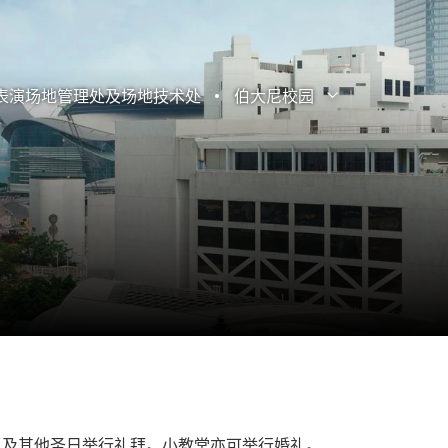
表演场地管理处及场地技术处
伯大尼校园
打开子菜单
关闭子菜单
日及其他圣日举行礼拜。小教堂亦可举行婚礼。