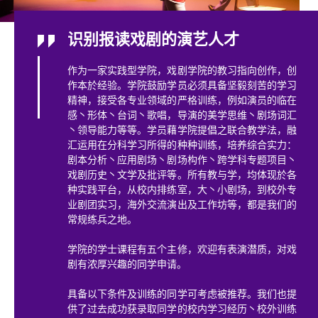
识别报读戏剧的演艺人才
作为一家实践型学院，戏剧学院的教习指向创作，创
作本於经验。学院鼓励学员必须具备坚毅刻苦的学习
精神，接受各专业领域的严格训练，例如演员的临在
感丶形体丶台词丶歌唱，导演的美学思维丶剧场词汇
丶领导能力等等。学员藉学院提倡之联合教学法，融
汇运用在分科学习所得的种种训练，培养综合实力：
剧本分析丶应用剧场丶剧场构作丶跨学科专题项目丶
戏剧历史丶文学及批评等。所有教与学，均体现於各
种实践平台，从校内排练室，大丶小剧场，到校外专
业剧团实习，海外交流演出及工作坊等，都是我们的
常规练兵之地。
学院的学士课程有五个主修，欢迎有表演潜质，对戏
剧有浓厚兴趣的同学申请。
具备以下条件及训练的同学可考虑被推荐。我们也提
供了过去成功获录取同学的校内学习经历丶校外训练