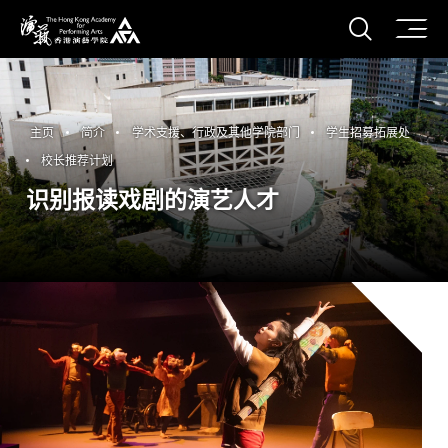
打开搜
香港演艺学院
主页
简介
学术支援、行政及其他学院部门
学生招募拓展处
校长推荐计划
识别报读戏剧的演艺人才