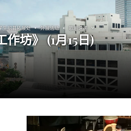
学生招募拓展处
外展活动
歌剧速递
打开子菜单
关闭子菜单
作坊》 (1月15日)