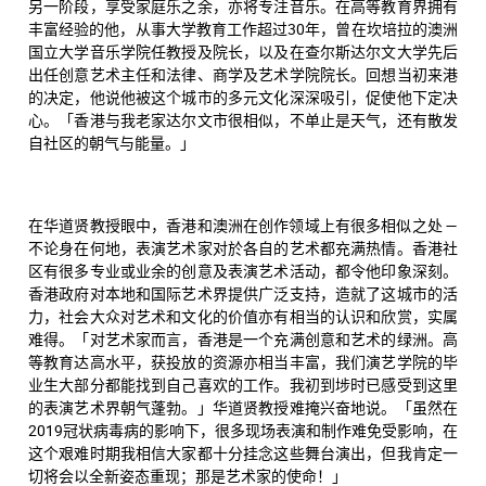
另一阶段，享受家庭乐之余，亦将专注音乐。在高等教育界拥有
丰富经验的他，从事大学教育工作超过30年，曾在坎培拉的澳洲
国立大学音乐学院任教授及院长，以及在查尔斯达尔文大学先后
出任创意艺术主任和法律、商学及艺术学院院长。回想当初来港
的决定，他说他被这个城市的多元文化深深吸引，促使他下定决
心。「香港与我老家达尔文市很相似，不单止是天气，还有散发
自社区的朝气与能量。」
在华道贤教授眼中，香港和澳洲在创作领域上有很多相似之处 —
不论身在何地，表演艺术家对於各自的艺术都充满热情。香港社
区有很多专业或业余的创意及表演艺术活动，都令他印象深刻。
香港政府对本地和国际艺术界提供广泛支持，造就了这城市的活
力，社会大众对艺术和文化的价值亦有相当的认识和欣赏，实属
难得。「对艺术家而言，香港是一个充满创意和艺术的绿洲。高
等教育达高水平，获投放的资源亦相当丰富，我们演艺学院的毕
业生大部分都能找到自己喜欢的工作。我初到埗时已感受到这里
的表演艺术界朝气蓬勃。」华道贤教授难掩兴奋地说。「虽然在
2019冠状病毒病的影响下，很多现场表演和制作难免受影响，在
这个艰难时期我相信大家都十分挂念这些舞台演出，但我肯定一
切将会以全新姿态重现；那是艺术家的使命！」