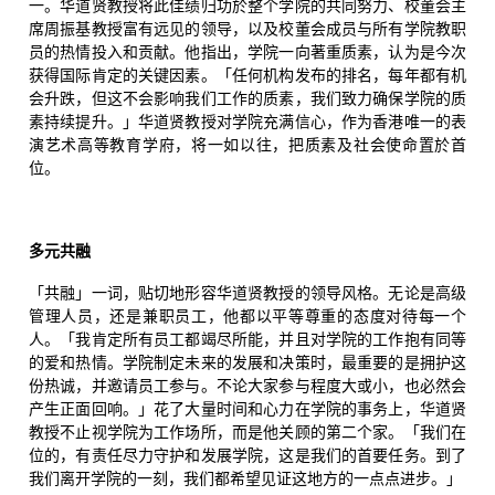
一。华道贤教授将此佳绩归功於整个学院的共同努力、校董会主
席周振基教授富有远见的领导，以及校董会成员与所有学院教职
员的热情投入和贡献。他指出，学院一向著重质素，认为是今次
获得国际肯定的关键因素。「任何机构发布的排名，每年都有机
会升跌，但这不会影响我们工作的质素，我们致力确保学院的质
素持续提升。」华道贤教授对学院充满信心，作为香港唯一的表
演艺术高等教育学府，将一如以往，把质素及社会使命置於首
位。
多元共融
「共融」一词，贴切地形容华道贤教授的领导风格。无论是高级
管理人员，还是兼职员工，他都以平等尊重的态度对待每一个
人。「我肯定所有员工都竭尽所能，并且对学院的工作抱有同等
的爱和热情。学院制定未来的发展和决策时，最重要的是拥护这
份热诚，并邀请员工参与。不论大家参与程度大或小，也必然会
产生正面回响。」花了大量时间和心力在学院的事务上，华道贤
教授不止视学院为工作场所，而是他关顾的第二个家。「我们在
位的，有责任尽力守护和发展学院，这是我们的首要任务。到了
我们离开学院的一刻，我们都希望见证这地方的一点点进步。」