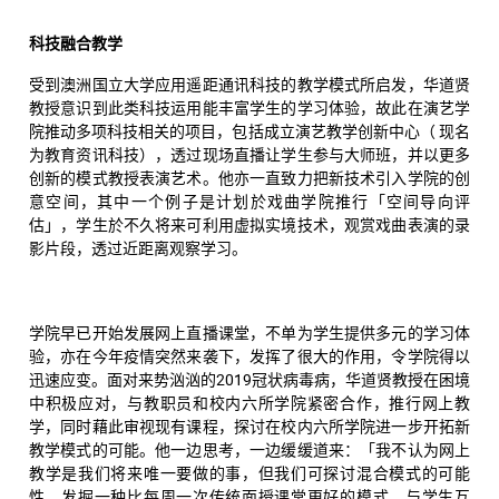
科技融合教学
受到澳洲国立大学应用遥距通讯科技的教学模式所启发，华道贤
教授意识到此类科技运用能丰富学生的学习体验，故此在演艺学
院推动多项科技相关的项目，包括成立演艺教学创新中心（ 现名
为教育资讯科技），透过现场直播让学生参与大师班，并以更多
创新的模式教授表演艺术。他亦一直致力把新技术引入学院的创
意空间，其中一个例子是计划於戏曲学院推行「空间导向评
估」，学生於不久将来可利用虚拟实境技术，观赏戏曲表演的录
影片段，透过近距离观察学习。
学院早已开始发展网上直播课堂，不单为学生提供多元的学习体
验，亦在今年疫情突然来袭下，发挥了很大的作用，令学院得以
迅速应变。面对来势汹汹的2019冠状病毒病，华道贤教授在困境
中积极应对，与教职员和校内六所学院紧密合作，推行网上教
学，同时藉此审视现有课程，探讨在校内六所学院进一步开拓新
教学模式的可能。他一边思考，一边缓缓道来：「我不认为网上
教学是我们将来唯一要做的事，但我们可探讨混合模式的可能
性，发掘一种比每周一次传统面授课堂更好的模式，与学生互