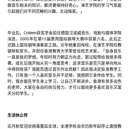
跟音乐相关的知识，都须要保持好奇心。演艺学院的学习气氛能
引起我们对不同范畴的兴趣，主动探索。」
毕业后，Colleen获奖学金前往德国汉诺威音乐、戏剧与媒体学院
深造，2005年在第15届萧邦国际钢琴大赛中获第六名，此后正
式踏上国际钢琴演奏家之路。近年她重回母校，在演艺学院任教
钢琴和室乐，并担任香港教育大学荣誉驻校艺术家。「投身音乐
一直是我的梦想。年轻时努力朝这方向走，那过程带给我很多得
著。成长后我开始从另一角度思考：追求音乐是否只是单向地从
中得到收获？我能否透过音乐作出贡献？因此我决定投身教学工
作。只有我一个人喜欢音乐并不足够，我想把它承传给学生。同
时，我亦能在学生身上学习，让自己不断进步。香港有很多出色
的老师，大家在各自的岗位努力，才可以栽培更多喜欢音乐又富
天分的学生。」
生活休止符
近月新型冠状病毒蔓延全球，全港学校自农历新年起停止面授教