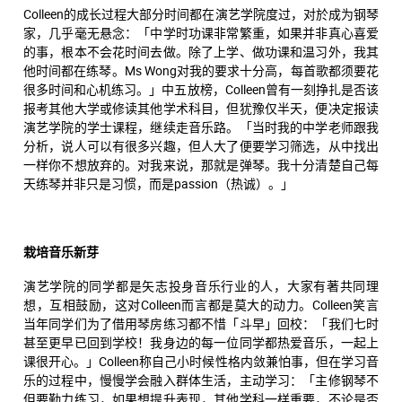
Colleen的成长过程大部分时间都在演艺学院度过，对於成为钢琴
家，几乎毫无悬念：「中学时功课非常繁重，如果并非真心喜爱
的事，根本不会花时间去做。除了上学、做功课和温习外，我其
他时间都在练琴。Ms Wong对我的要求十分高，每首歌都须要花
很多时间和心机练习。」中五放榜，Colleen曾有一刻挣扎是否该
报考其他大学或修读其他学术科目，但犹豫仅半天，便决定报读
演艺学院的学士课程，继续走音乐路。「当时我的中学老师跟我
分析，说人可以有很多兴趣，但人大了便要学习筛选，从中找出
一样你不想放弃的。对我来说，那就是弹琴。我十分清楚自己每
天练琴并非只是习惯，而是passion（热诚）。」
栽培音乐新芽
演艺学院的同学都是矢志投身音乐行业的人，大家有著共同理
想，互相鼓励，这对Colleen而言都是莫大的动力。Colleen笑言
当年同学们为了借用琴房练习都不惜「斗早」回校：「我们七时
甚至更早已回到学校！我身边的每一位同学都热爱音乐，一起上
课很开心。」Colleen称自己小时候性格内敛兼怕事，但在学习音
乐的过程中，慢慢学会融入群体生活，主动学习：「主修钢琴不
但要勤力练习，如果想提升表现，其他学科一样重要，不论是否