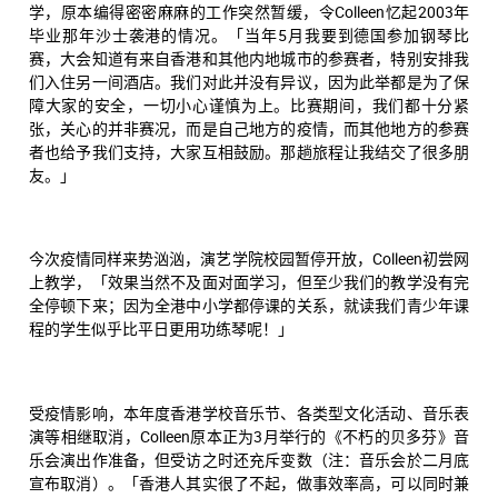
学，原本编得密密麻麻的工作突然暂缓，令Colleen忆起2003年
毕业那年沙士袭港的情况。「当年5月我要到德国参加钢琴比
赛，大会知道有来自香港和其他内地城市的参赛者，特别安排我
们入住另一间酒店。我们对此并没有异议，因为此举都是为了保
障大家的安全，一切小心谨慎为上。比赛期间，我们都十分紧
张，关心的并非赛况，而是自己地方的疫情，而其他地方的参赛
者也给予我们支持，大家互相鼓励。那趟旅程让我结交了很多朋
友。」
今次疫情同样来势汹汹，演艺学院校园暂停开放，Colleen初尝网
上教学，「效果当然不及面对面学习，但至少我们的教学没有完
全停顿下来；因为全港中小学都停课的关系，就读我们青少年课
程的学生似乎比平日更用功练琴呢！」
受疫情影响，本年度香港学校音乐节、各类型文化活动、音乐表
演等相继取消，Colleen原本正为3月举行的《不朽的贝多芬》音
乐会演出作准备，但受访之时还充斥变数（注：音乐会於二月底
宣布取消）。「香港人其实很了不起，做事效率高，可以同时兼