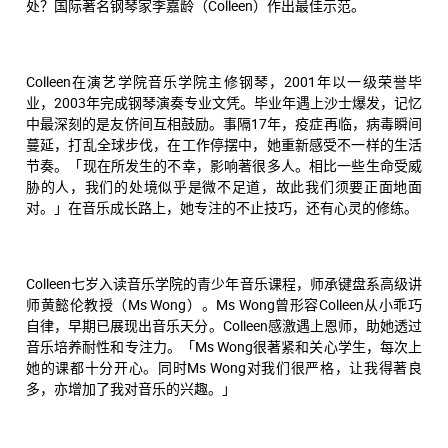
处？国际著名钢琴家李嘉龄（Colleen）作出最佳示范。
Colleen在演艺学院音乐学院主修钢琴，2001年以一级荣誉毕
业，2003年完成钢琴演奏专业文凭。毕业年遇上沙士爆发，记忆
中最深刻的是友侪间互相鼓励。事隔17年，疫症再临，病毒瞬间
蔓延，打乱全球步伐，在工作停摆中，她重新感受不一样的生活
节奏。「现在所发生的不幸，影响著很多人。相比一些生命受威
胁的人，我们的处境似乎是微不足道，故此我们须要正面地面
对。」在音乐成长路上，她专注的不止技巧，还有心灵的修练。
Colleen七岁入读音乐学院的青少年音乐课程，师承键盘系高级讲
师黄懿伦教授（Ms Wong）。Ms Wong曾形容Colleen从小乖巧
自律，早期已展现出音乐天分。Colleen感激遇上恩师，助她透过
音乐培养耐性和专注力。「Ms Wong很著紧和关心学生，每次上
她的课都十分开心。同时Ms Wong对我们很严格，让我得著良
多，亦增加了我对音乐的兴趣。」