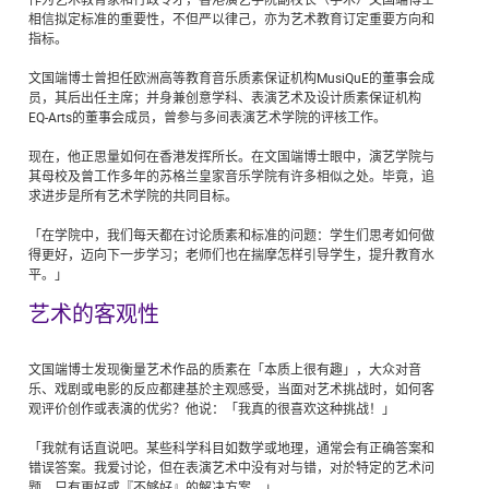
相信拟定标准的重要性，不但严以律己，亦为艺术教育订定重要方向和
指标。
文国端博士曾担任欧洲高等教育音乐质素保证机构MusiQuE的董事会成
员，其后出任主席；并身兼创意学科、表演艺术及设计质素保证机构
EQ-Arts的董事会成员，曾参与多间表演艺术学院的评核工作。
现在，他正思量如何在香港发挥所长。在文国端博士眼中，演艺学院与
其母校及曾工作多年的苏格兰皇家音乐学院有许多相似之处。毕竟，追
求进步是所有艺术学院的共同目标。
「在学院中，我们每天都在讨论质素和标准的问题：学生们思考如何做
得更好，迈向下一步学习；老师们也在揣摩怎样引导学生，提升教育水
平。」
艺术的客观性
文国端博士发现衡量艺术作品的质素在「本质上很有趣」，大众对音
乐、戏剧或电影的反应都建基於主观感受，当面对艺术挑战时，如何客
观评价创作或表演的优劣？他说：「我真的很喜欢这种挑战！」
「我就有话直说吧。某些科学科目如数学或地理，通常会有正确答案和
错误答案。我爱讨论，但在表演艺术中没有对与错，对於特定的艺术问
题，只有更好或『不够好』的解决方案。」