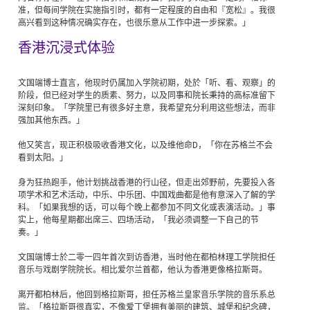
准，但每间学院在实施指引时，都有一定程度的自由和『宽松』。我很
高兴看到这种情况确实存在，也很乐意从工作中进一步探索。」
香港沉浸式体验
文国端博士直言，他现时仍属加入学院初期，处於「听、看、观察」的
阶段，但已经对学生的质素、努力，以及同事和院长秉持的高标准留下
深刻印象。「学院里已有很多好主意，我希望充分利用这些想法，而非
强加其他东西。」
他又笑言，现正积极吸收香港文化，以及维他命D，「你在苏格兰不会
看到太阳。」
身为狂热跑手，他计划挑战香港的行山径，但走出郊野前，先要投入各
项学术和艺术活动，中乐、中乐团、中国戏曲都是他有意深入了解的学
科。「如果我想的话，可以每个晚上都参加不同文化或表演活动。」事
实上，他每星期都出席三、四场活动，「我必须调整一下自己的节
奏。」
文国端博士於二零一四年首次到访香港，当时他在都柏林理工学院担任
音乐与戏剧学院院长。相比爱尔兰首都，他认为香港更像格拉斯哥。
离开都柏林后，他回到格拉斯哥，担任苏格兰皇家音乐学院的音乐系总
监。「格拉斯哥很真实，不像爱丁堡拥有美丽的建筑、城堡和纪念碑，