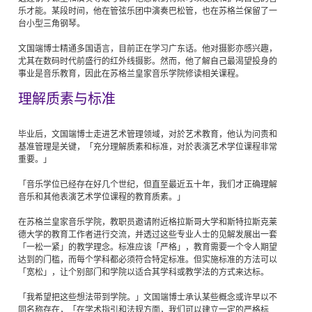
乐才能。某段时间，他在管弦乐团中演奏巴松管，也在苏格兰保留了一
台小型三角钢琴。
文国端博士精通多国语言，目前正在学习广东话。他对摄影亦感兴趣，
尤其在数码时代前盛行的红外线摄影。然而，他了解自己最渴望投身的
事业是音乐教育，因此在苏格兰皇家音乐学院修读相关课程。
理解质素与标准
毕业后，文国端博士走进艺术管理领域，对於艺术教育，他认为问责和
基准管理是关键，「充分理解质素和标准，对於表演艺术学位课程非常
重要。」
「音乐学位已经存在好几个世纪，但直至最近五十年，我们才正确理解
音乐和其他表演艺术学位课程的教育质素。」
在苏格兰皇家音乐学院，教职员邀请附近格拉斯哥大学和斯特拉斯克莱
德大学的教育工作者进行交流，并透过这些专业人士的见解发展出一套
「一松一紧」的教学理念。标准应该「严格」，教育需要一个令人期望
达到的门槛，而每个学科都必须符合特定标准。但实施标准的方法可以
「宽松」，让个别部门和学院以适合其学科或教学法的方式来达标。
「我希望把这些想法带到学院。」文国端博士承认某些概念或许早以不
同名称存在，「在学术指引和法规方面，我们可以建立一定的严格标