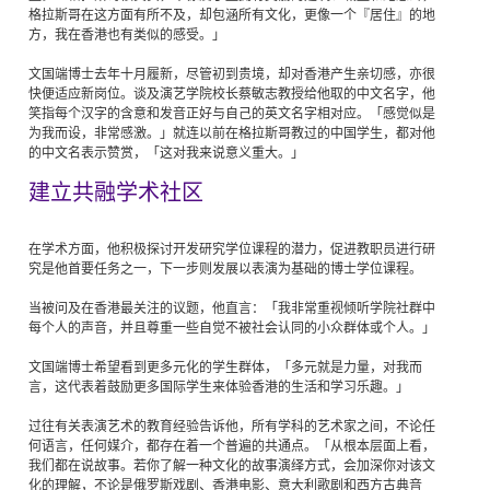
格拉斯哥在这方面有所不及，却包涵所有文化，更像一个『居住』的地
方，我在香港也有类似的感受。」
文国端博士去年十月履新，尽管初到贵境，却对香港产生亲切感，亦很
快便适应新岗位。谈及演艺学院校长蔡敏志教授给他取的中文名字，他
笑指每个汉字的含意和发音正好与自己的英文名字相对应。「感觉似是
为我而设，非常感激。」就连以前在格拉斯哥教过的中国学生，都对他
的中文名表示赞赏，「这对我来说意义重大。」
建立共融学术社区
在学术方面，他积极探讨开发研究学位课程的潜力，促进教职员进行研
究是他首要任务之一，下一步则发展以表演为基础的博士学位课程。
当被问及在香港最关注的议题，他直言：「我非常重视倾听学院社群中
每个人的声音，并且尊重一些自觉不被社会认同的小众群体或个人。」
文国端博士希望看到更多元化的学生群体，「多元就是力量，对我而
言，这代表着鼓励更多国际学生来体验香港的生活和学习乐趣。」
过往有关表演艺术的教育经验告诉他，所有学科的艺术家之间，不论任
何语言，任何媒介，都存在着一个普遍的共通点。「从根本层面上看，
我们都在说故事。若你了解一种文化的故事演绎方式，会加深你对该文
化的理解，不论是俄罗斯戏剧、香港电影、意大利歌剧和西方古典音