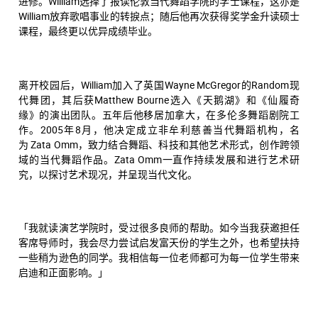
进修。William选择了报读伦敦当代舞蹈学院的学士课程，这亦是
William放弃歌唱事业的转捩点；随后他再次获得奖学金升读硕士
课程，最终更以优异成绩毕业。
离开校园后，William加入了英国Wayne McGregor的Random现
代舞团，其后获Matthew Bourne选入《天鹅湖》和《仙履奇
缘》的演出团队。五年后他移居加拿大，在多伦多舞蹈剧院工
作。2005年8月，他决定成立非牟利慈善当代舞蹈机构，名
为
Zata Omm
，致力结合舞蹈、科技和其他艺术形式，创作跨领
域的当代舞蹈作品。Zata Omm一直作持续发展和进行艺术研
究，以探讨艺术现况，并呈现当代文化。
「我就读演艺学院时，受过很多良师的帮助。如今当我获邀担任
客席导师时，我会尽力尝试启发富天份的学生之外，也希望扶持
一些稍为逊色的同学。我相信每一位老师都可为每一位学生带来
启迪和正面影响。」