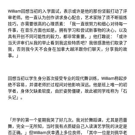
William回想当初的入学面试，表示或许是他的那份坚毅打动了评
审老师。他一直认为创作讲求身心配合，艺术家除了须不断锻炼
技巧，亦需要很高的心理质素：「我一直很努力和细心对待每一
件事，在音乐方面也如是。拥有学习和尝试新事物的决心，以及
具有开创不同可能性的毅力，都非常重要。」他打趣说：「或许
当天评审们从我的举止看到我这些特质吧？我很感激他们取录了
我，否则我今天不会身在加拿大越洋跟你们聊天，分享我的故
事。」
回想当初以学生身分首次接受专业的现代舞训练，William称起步
绝不容易，并谓老师於过程间对他影响深远。他是班上唯一的初
学者，身体欠缺柔软度，由於姿势僵硬，故此被同学戏称为「石
头记」。
「开学的第一个星期我哭了好几次。我对於舞蹈课，尤其是芭蕾
舞，完全一无所知，当时我有点质疑自己入读演艺学院的决定是
否正确。」但William庆幸遇上多位良师，「其中一位是刘佩华老