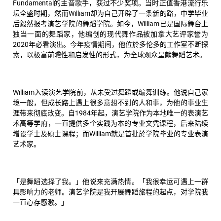
Fundamental的主音歌手，获过不少奖项。当时正值香港流行乐
坛全盛时期，然而William却为自己开辟了一条新的路，中学毕业
后毅然报考演艺学院的舞蹈学院。如今，William已是国际舞台上
独当一面的舞蹈家，他编创的现代舞作品被加拿大艺评家誉为
2020年必看演出。今年疫情期间，他位於多伦多的工作室不断探
索，以极富前瞻性和启发性的形式，为全球观众呈献舞蹈艺术。
William入读演艺学院前，从未受过舞蹈或编舞训练。他说自己家
境一般，但成长路上遇上很多意想不到的人和事，为他的事业生
涯带来彻底改变。自1984年起，演艺学院作为本地唯一的表演艺
术高等学府，一直提供多个实践为本的专业文凭课程，后来陆续
增设学士及硕士课程；而William就是首批於学院毕业的专业表演
艺术家。
「是舞蹈选择了我。」他说来充满热情。「我很幸运可遇上一群
具影响力的老师。演艺学院是我开展舞蹈旅程的起点，对学院我
一直心存感激。」