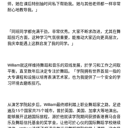
师，她在课后特别抽时间私下帮助我。她与其他老师都一样非常
耐心地教导我。」
「同班同学都充满干劲，非常优秀。大家不断求改进，尤其在舞
蹈技巧方面，这种学习气氛很重要，能推动大家迈向更高层次，
我庆幸能遇上这群启发了我的同学。」
William就这样维持舞蹈和音乐的双线发展，於学习和工作之间取
平衡，直至数年后决定专注於舞蹈。「学院拥有世界首屈一指的
大专课程和设施以培育表演艺术家，也为我提供了一个安全的学
习环境去磨练技巧。
从演艺学院起步后，William最终顺利踏上职业舞蹈家之路，足迹
遍及15个国家共75个城市，曾於英国、美国、加拿大等地演出。
能够展开这趟国际旅程，源於他就读学院期间获颁香港赛马会音
乐及舞蹈信托基金的奖学金，让他可於心仪的国际舞蹈学校继续