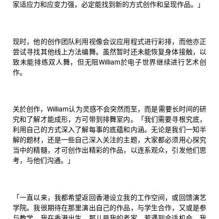
家适应力和应变力强，必定能找到新的方式创作和呈现作品。」
现时，他的创作团队利用视像会议应用程式进行彩排，而他亦正
尝试寻找其他线上方法编舞。虽然暂时还未能恢复身体接触，以
致未能排练双人舞，但无阻William於电子世界继续进行艺术创
作。
关於创作，William认为灵感不会突然而至，而是需要长时间的研
究和了解才能成形，方可带到排舞室内。「我们需要寻根究底，
利用自己的方式深入了解每事的底蕴和内涵。无论是我们一知半
解的题材，还是一些自己深入关注的主题，大家都必须用心探究
当中的精髓，才可创作出精彩的作品，以连系观众，引发他们思
考，与他们沟通。」
「一直以来，我都希望返回香港设立我的工作空间，或回馈演艺
学院。我很期待在那里演出自己的作品，与学生合作，又或是参
与教学。我在香港出生，那儿是我的老家，若遇到合适机会，我