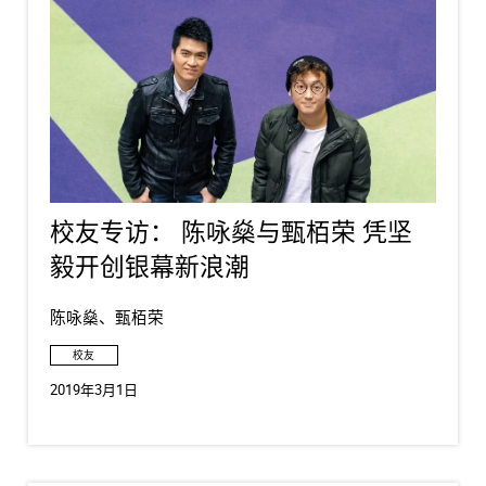
校友专访： 陈咏燊与甄栢荣 凭坚
毅开创银幕新浪潮
陈咏燊、甄栢荣
校友
2019年3月1日