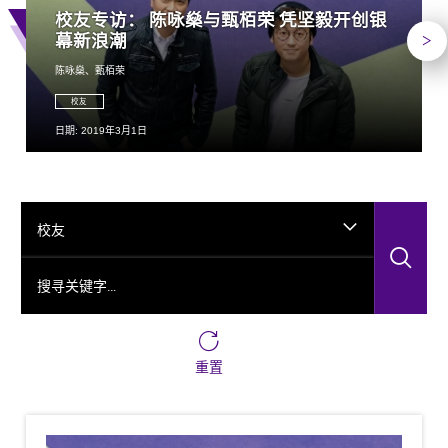
校友专访： 陈咏燊与甄栢荣 凭坚毅开创银
下
幕新浪潮
陈咏燊、甄栢荣
校友
日期: 2019年3月1日
校友
搜
搜寻关键字…
重置