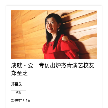
成就・爱 专访出炉杰青演艺校友
郑至芝
郑至芝
校友
2018年1月1日