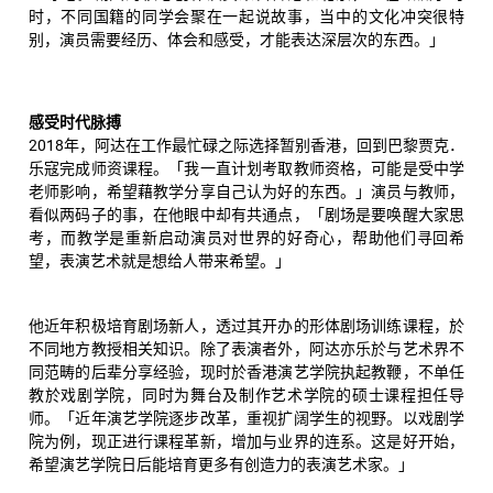
时，不同国籍的同学会聚在一起说故事，当中的文化冲突很特
别，演员需要经历、体会和感受，才能表达深层次的东西。」
感受时代脉搏
2018年，阿达在工作最忙碌之际选择暂别香港，回到巴黎贾克．
乐寇完成师资课程。「我一直计划考取教师资格，可能是受中学
老师影响，希望藉教学分享自己认为好的东西。」演员与教师，
看似两码子的事，在他眼中却有共通点，「剧场是要唤醒大家思
考，而教学是重新启动演员对世界的好奇心，帮助他们寻回希
望，表演艺术就是想给人带来希望。」
他近年积极培育剧场新人，透过其开办的形体剧场训练课程，於
不同地方教授相关知识。除了表演者外，阿达亦乐於与艺术界不
同范畴的后辈分享经验，现时於香港演艺学院执起教鞭，不单任
教於戏剧学院，同时为舞台及制作艺术学院的硕士课程担任导
师。「近年演艺学院逐步改革，重视扩阔学生的视野。以戏剧学
院为例，现正进行课程革新，增加与业界的连系。这是好开始，
希望演艺学院日后能培育更多有创造力的表演艺术家。」