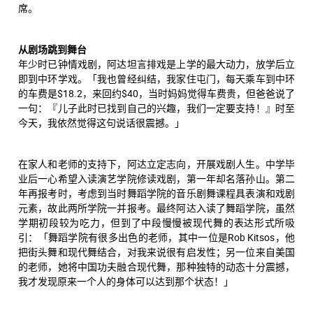
席。
从剧场跳到舞台
年少时已钟情戏剧，阿达坦言排戏是上学的最大动力，放学后立
即到中环学戏。「我也曾经纠结，我家住屯门，每天乘车到中环
的车费是$18.2，来回约$40，当时妈妈觉得车费贵，但爸爸说了
一句：『儿子此时已找到自己的兴趣，我们一定要支持！』时至
今天，我依然觉得这句说话很震撼。」
在家人和老师的支持下，阿达立定志向，开展戏剧人生。中学毕
业后一心希望入读演艺学院修读戏剧，第一年却名落孙山。第二
年再报考时，考虑到当时舞蹈学院的音乐剧舞课程具表演和戏剧
元素，故此两所学院一并报考。最终阿达入读了舞蹈学院，虽然
学期初段较为吃力，但到了中段慢慢被现代舞的表达形式所吸
引：「舞蹈学院有很多出色的老师，其中一位是Rob Kitsos，他
把街头舞和现代舞结合，对我来说很有启发性；另一位来自美国
的老师，她将中国功夫融合现代舞，那种独特的动态十分震撼，
我才发现原来一个人的身体可以达到那个状态！」