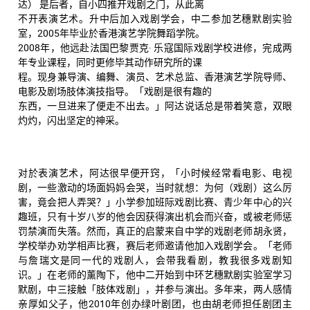
达） 是后者，自小四推开戏剧之门，从此离
不开表演艺术。升中后加入戏剧学会，中二参加艺穗默剧实验
室，2005年毕业於香港演艺学院舞蹈学院。
2008年，他远赴法国巴黎贾克· 乐寇国际戏剧学校进修，完成两
年专业课程，同时更修毕其动作研究所的课
程。现身兼导演、编舞、演员、艺术总监、香港演艺学院导师、
电影及剧场肢体演技指导。「戏剧是很有趣的
东西，一旦进来了便走不出去。」阿达说话总是带着笑意，双眼
灼灼，闪出坚定的神采。
对於表演艺术，阿达很早便开窍，「小时候经常看电影、电视
剧，一些激动的场面妈妈会哭，当时就想：为何（戏剧）这么厉
害，竟会把人弄哭？」小学参加班际戏剧比赛、青少年中心的兴
趣班，只有十岁八岁的他会因获得演出机会而兴奋，或被老师惩
罚禁演而失落。然而，真正的启蒙来自中学的戏剧老师胡永贤，
学校举办劝学相声比赛，赛后老师邀请他加入戏剧学会。「老师
与詹瑞文是同一代的戏剧人，会带我看剧，教我很多戏剧知
识。」在老师的薰陶下，他中二开始到中环艺穗默剧实验室学习
默剧，中三接触「肢体戏剧」，并参与演出。多年来，两人感情
亲厚如父子，他2010年创办绿叶剧团，也由胡老师担任剧团主