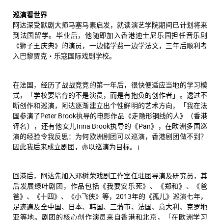
巡演看世界
阿达深受默剧大师马塞马素启发，就读演艺学院期间已计划将来
到法国留学。毕业后，他随即加入香港迪士尼乐园担任音乐剧
《狮子王庆典》的演员，一边储学费一边学法文，三年后顺利考
入巴黎贾克・乐寇国际戏剧学校。
在法国，经历了战战竞竞的第一年后，很快便适应当地的学习模
式，「学校要培育的不是演员，而是有抱负的创作者」。透过不
断创作和巡演，阿达逐渐建立出个性鲜明的艺术方向，「我在法
国参演了Peter Brook执导的电影作品《走隐形钢线的人》（香港
译名），还有他女儿Irina Brook执导的《Pan》，在欧洲多国巡
演的经验令我反思：为何欧洲剧团可以巡演，香港剧团做不到？
因此我后来成立剧团，亦以巡演为目标。」
回港后，阿达先加入邓树荣戏剧工作室任驻团导演及研究员，其
后发展绿叶剧团，作品包括《我要安乐死》、《郑和》、《爸
爸》、《十四》、《小飞侠》等，2013年的《孤儿》巡演七年，
足迹遍及全中国、日本、韩国、三藩市、法国、意大利、克罗地
亚等地。剧团的核心创作演员来自香港和北京，「在欧洲学习