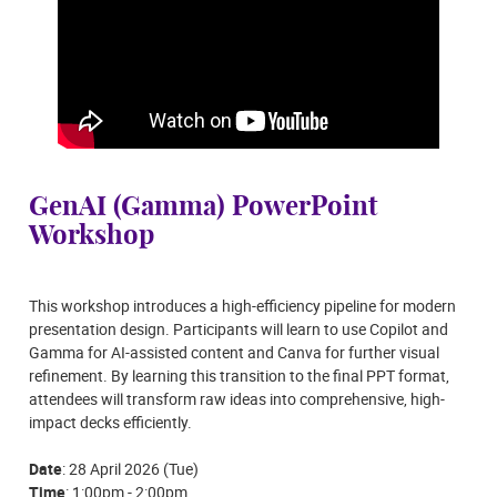
GenAI (Gamma) PowerPoint
Workshop
This workshop introduces a high-efficiency pipeline for modern
presentation design. Participants will learn to use Copilot and
Gamma for AI-assisted content and Canva for further visual
refinement. By learning this transition to the final PPT format,
attendees will transform raw ideas into comprehensive, high-
impact decks efficiently.
Date
: 28 April 2026 (Tue)
Time
: 1:00pm - 2:00pm