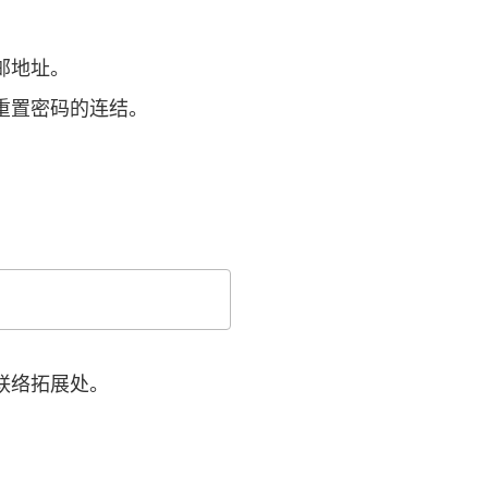
邮地址。
重置密码的连结。
9联络拓展处。