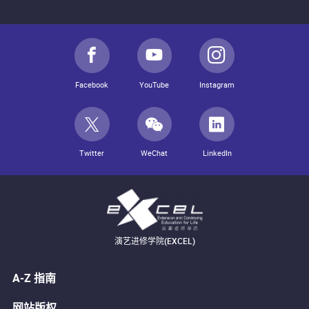
Facebook
YouTube
Instagram
Twitter
WeChat
LinkedIn
演艺进修学院(EXCEL)
A-Z 指南
网站版权