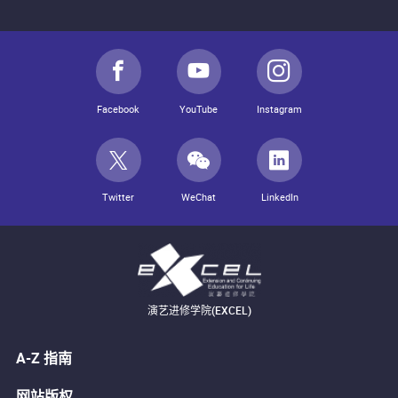
Facebook
YouTube
Instagram
Twitter
WeChat
LinkedIn
演艺进修学院(EXCEL)
A-Z 指南
网站版权