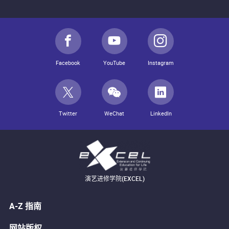
Facebook
YouTube
Instagram
Twitter
WeChat
LinkedIn
演艺进修学院(EXCEL)
A-Z 指南
网站版权