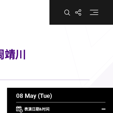
打
打开搜索
打开分享
周靖川
08 May (Tue)
表演日期&时间