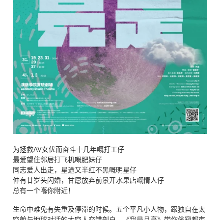
为拯救AV女优而奋斗十几年嘅打工仔
最爱望住邻居打飞机嘅肥妹仔
同志爱人出走，星途又半红不黑嘅明星仔
仲有廿岁头闪婚，甘愿放弃前景开水果店嘅情人仔
总有一个喺你附近！
生命中难免有失重及停滞的时候。五个平凡小人物，跟独自在太
空舱与地球对话的太空人交错剖白。《我是月亮》带你偷窥都市