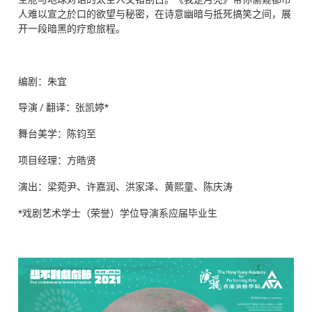
人难以宣之於口的欲望与秘密，在诗意幽暗与抵死搞笑之间，展
开一段暗黑的疗愈旅程。
编剧：朱宜
导演 / 翻译：张凯婷*
舞台美学：陈钧至
项目经理：方晧贤
演出：梁菀尹、许嘉润、洪家泽、黄熙童、陈庆涛
*戏剧艺术学士（荣誉）学位导演系应届毕业生