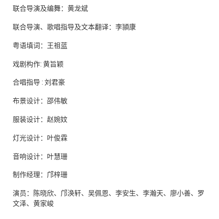
联合导演及编舞：黄龙斌
联合导演、歌唱指导及文本翻译：李頴康
粤语填词：王祖蓝
戏剧构作: 黄旨颖
合唱指导 : 刘君豪
布景设计：邵伟敏
服装设计：赵婉妏
灯光设计：叶俊霖
音响设计：叶慧珊
制作经理：邝梓珊
演员：陈晓欣、邝涣轩、吴佩恩、李安生、李瀚天、廖小善、罗
文泽、黄家峻