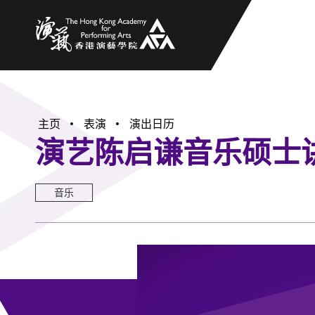
香港演艺学院
主页
表演
演出日历
演艺陈启谦音乐硕士讲
音乐