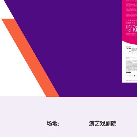
场地:
演艺戏剧院