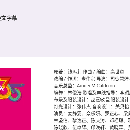
英文字幕
原著：钱玛莉 作曲 / 编曲：高世章
改编 / 作词：岑伟宗 导演：司徒慧
音乐总监：Amuer M Calderon
编舞：林俊浩 歌唱及声线指导：李頴
布景及服装设计：巫嘉敏 副服装设计
灯光设计：张伟杰 音响设计：关贝怡
演员：麦静雯、佘乐妍、罗正心、梁
林坚信、黎逸正、陈庆涛、邓栢聪、
陈晓欣、伍卓辉、邝涣轩、黄晓霖、