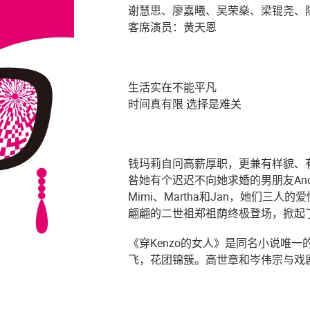
谢慧思、廖嘉曦、吴荣燊、梁锟尧、
客席演员：黄天恩
生活实在不能平凡
时间真有限 选择是难关
钱玛莉自问高薪厚职，更兼有样貌、
咎她有个迟迟不向她求婚的男朋友An
Mimi、Martha和Jan，她们
翩翩的二世祖郑祖荫终极登场，掀起
《穿Kenzo的女人》是同名小说唯
飞，花团锦簇。高世章和岑伟宗与戏