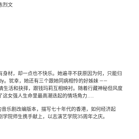
陈烈文
有身材，却一点也不快乐。她遍寻不获原因为何，只能归
dy。犹幸，她还有三个跟她同病相怜的好姊妹 ——
三人的爱情生活和抉择，跟钱玛莉互相映衬。随着行藏神秘但风度
了这女强人生命里最高潮迭起的情场角力……
一的音乐剧改编版本，描写七十年代的香港，如何经济起
剧学院师生携手献上，以志演艺学院35周年之庆。