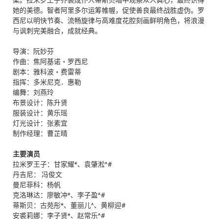
她的美德。智者阿里多尔运筹帷幄，促使善良最终战胜虚伪。罗
西尼以明快节奏、流畅旋律与高难度花腔刻画鲜明角色，将浪漫
与讽刺完美融合，成就经典。
导演：阮妙芬
作曲：焦阿基诺・罗西尼
剧本：雅科波・费雷蒂
指挥：多米尼克．惠勒
编舞：刘燕玲
布景设计：陈升贤
服装设计：黄乐瑶
灯光设计：张素宜
制作经理：曹芷晴
主要演员
拉米罗王子：甘家耀*、袁肇淞^#
丹吉尼： 冯俊文
曼尼菲科：杨帆
克洛琳达：廖敏冲*、李子盈^#
蒂斯贝：古苑彤*、董丽儿^、黄柳迎#
安裘莉娜：李子贤*、赵常乐^#