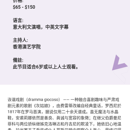
价格:
$65 - $150
语言:
意大利文演唱，中英文字幕
主持人:
香港演艺学院
備註:
此节目适合6岁或以上人士观看。
诙谐戏剧（dramma giocoso） —— 一种融合喜剧趣味与严肃戏
剧元素的歌剧《灰姑娘》，由费雷蒂改编自经典童话，罗西尼於
1817年在罗马首演，据说仅用二十余天谱成。虽无魔法与水晶
鞋，安裘莉娜依然是善良、眞诚与宽容的象徵；在继父伯爵曼尼
菲科与两位骄纵继姊克洛琳达和丹吉尼的欺凌下，她依旧心地温
柔。拉米罗王子乔装成仆人蒂斯贝暗中观察众人眞心，最终识得