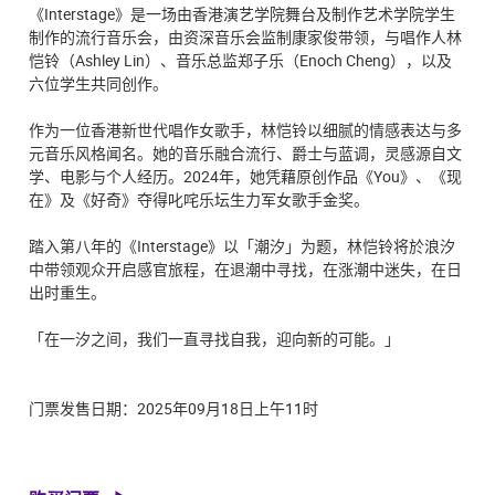
《Interstage》是一场由香港演艺学院舞台及制作艺术学院学生
制作的流行音乐会，由资深音乐会监制康家俊带领，与唱作人林
恺铃（Ashley Lin）、音乐总监郑子乐（Enoch Cheng），以及
六位学生共同创作。
作为一位香港新世代唱作女歌手，林恺铃以细腻的情感表达与多
元音乐风格闻名。她的音乐融合流行、爵士与蓝调，灵感源自文
学、电影与个人经历。2024年，她凭藉原创作品《You》、《现
在》及《好奇》夺得叱咤乐坛生力军女歌手金奖。
踏入第八年的《Interstage》以「潮汐」为题，林恺铃将於浪汐
中带领观众开启感官旅程，在退潮中寻找，在涨潮中迷失，在日
出时重生。
「在一汐之间，我们一直寻找自我，迎向新的可能。」
门票发售日期：2025年09月18日上午11时