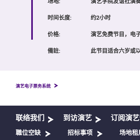
场地:
演艺学院友谊社演
时间长度:
约2小时
价格:
演艺免费节目，电
備註:
此节目适合六岁或
演艺电子票务系统
联络我们
到访演艺
订阅演艺
職位空缺
招标事项
场地租