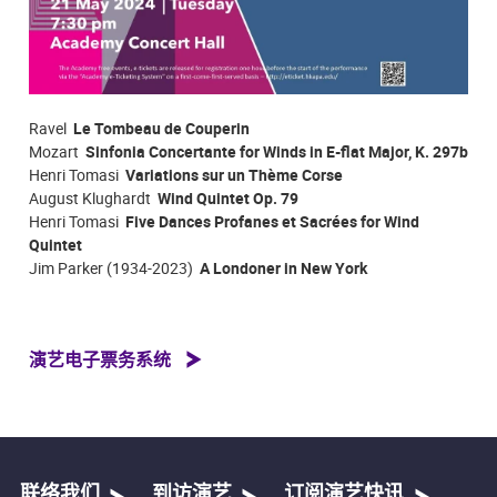
Ravel
Le Tombeau de Couperin
Mozart
Sinfonia Concertante for Winds in E-flat Major, K. 297b
Henri Tomasi
Variations sur un Thème Corse
August Klughardt
Wind Quintet Op. 79
Henri Tomasi
Five Dances Profanes et Sacrées for Wind
Quintet
Jim Parker (1934-2023)
A Londoner in New York
演艺电子票务系统
联络我们
到访演艺
订阅演艺快讯