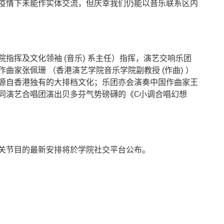
疫情下未能作实体交流，但庆幸我们仍能以音乐联系区内
指挥及文化领袖 (音乐) 系主任）指挥，演艺交响乐团
曲家张佩珊 （香港演艺学院音乐学院副教授 (作曲) ）
源自香港独有的大排档文化；乐团亦会演奏中国作曲家王
同演艺合唱团演出贝多芬气势磅礴的《C小调合唱幻想
关节目的最新安排将於学院社交平台公布。