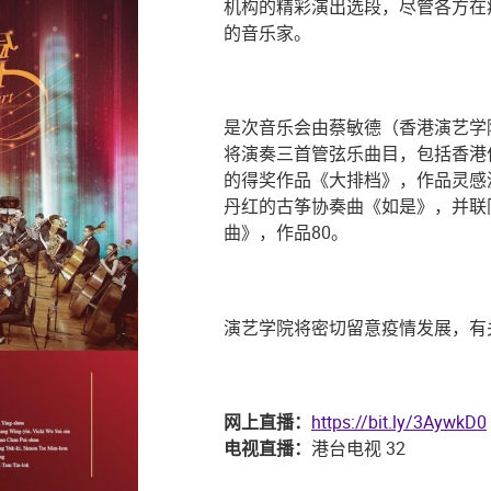
机构的精彩演出选段，尽管各方在
的音乐家。
是次音乐会由蔡敏德（香港演艺学院
将演奏三首管弦乐曲目，包括香港作
的得奖作品《大排档》，作品灵感
丹红的古筝协奏曲《如是》，并联
曲》，作品80。
演艺学院将密切留意疫情发展，有
网上直播：
https://bit.ly/3AywkD0
电视直播：
港台电视 32