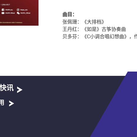
曲目：
张佩珊：《大排档》
王丹红：《如是》古筝协奏曲
贝多芬：《C小调合唱幻想曲》，作
快讯
用