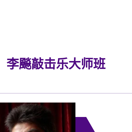
：李飈敲击乐大师班