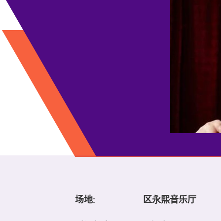
场地:
区永熙音乐厅