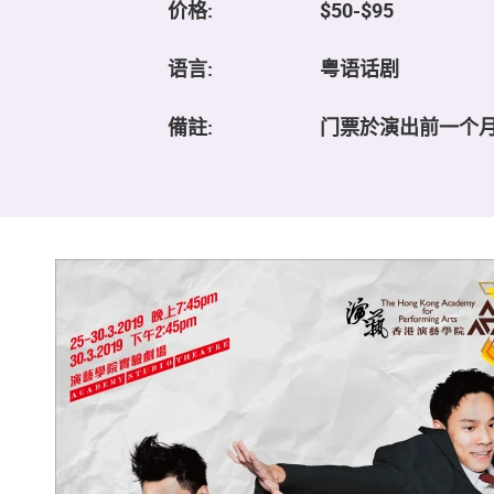
价格:
$50-$95
语言:
粤语话剧
備註:
门票於演出前一个