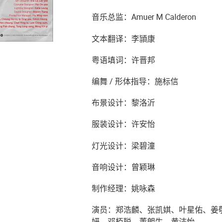
音乐总监：Amuer M Calderon
文本翻译：李頴康
粤语填词：许晋邦
编舞 / 形体指导：施标信
布景设计：黎洛沂
服装设计：许安怡
灯光设计：梁碧潼
音响设计：曾颖琳
制作经理：姚咏森
演员：郑浩麟、张凯娸、叶星佑、姜
妍、邓栢聪、董朗生、黄洁怡