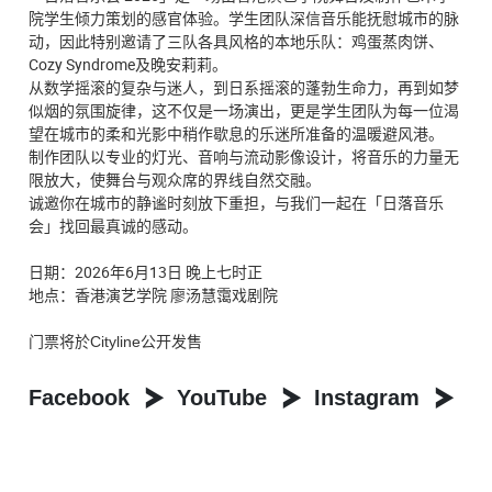
院学生倾力策划的感官体验。学生团队深信音乐能抚慰城市的脉
动，因此特别邀请了三队各具风格的本地乐队：鸡蛋蒸肉饼、
Cozy Syndrome及晚安莉莉。
从数学摇滚的复杂与迷人，到日系摇滚的蓬勃生命力，再到如梦
似烟的氛围旋律，这不仅是一场演出，更是学生团队为每一位渴
望在城市的柔和光影中稍作歇息的乐迷所准备的温暖避风港。
制作团队以专业的灯光、音响与流动影像设计，将音乐的力量无
限放大，使舞台与观众席的界线自然交融。
诚邀你在城市的静谧时刻放下重担，与我们一起在「日落音乐
会」找回最真诚的感动。
日期：2026年6月13日 晚上七时正
地点：香港演艺学院 廖汤慧霭戏剧院
门票将於Cityline公开发售
Facebook
YouTube
Instagram