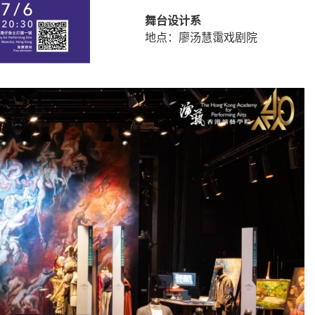
舞台设计系
地点：廖汤慧霭戏剧院