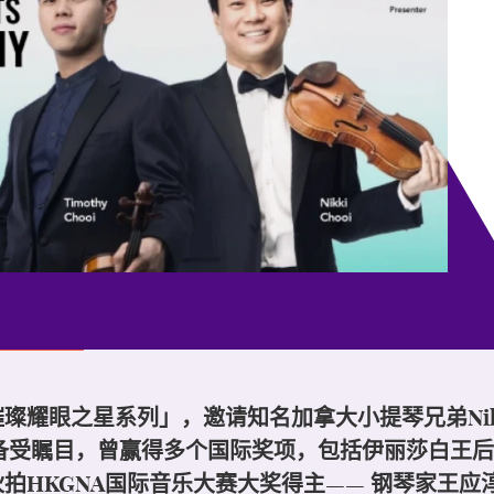
眼之星系列」，邀请知名加拿大小提琴兄弟Nikki和T
s的音乐才华备受瞩目，曾赢得多个国际奖项，包括伊丽莎
拍HKGNA国际音乐大赛大奖得主—— 钢琴家王应