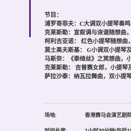
节目：
浦罗哥菲夫：C大调双小提琴奏鸣
克莱斯勒：宣叙调与诙谐随想曲，
柯利吉亚诺： 红色小提琴随想曲
莫士高夫斯基： G小调双小提琴及
马斯奈：《泰绮丝》之冥想曲，
克莱斯勒： 吉普赛女郎，小提琴
萨拉沙泰：纳瓦拉舞曲，双小提
场地:
香港赛马会演艺剧
时间长度:
1小时30分钟(包括