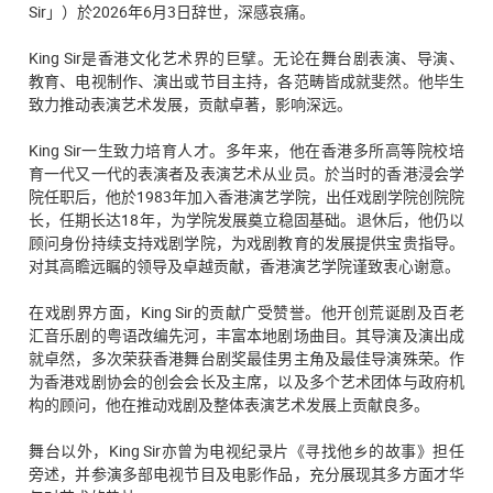
Sir」）於2026年6月3日辞世，深感哀痛。
King Sir是香港文化艺术界的巨擘。无论在舞台剧表演、导演、
教育、电视制作、演出或节目主持，各范畴皆成就斐然。他毕生
致力推动表演艺术发展，贡献卓著，影响深远。
King Sir一生致力培育人才。多年来，他在香港多所高等院校培
育一代又一代的表演者及表演艺术从业员。於当时的香港浸会学
院任职后，他於1983年加入香港演艺学院，出任戏剧学院创院院
长，任期长达18年，为学院发展奠立稳固基础。退休后，他仍以
顾问身份持续支持戏剧学院，为戏剧教育的发展提供宝贵指导。
对其高瞻远瞩的领导及卓越贡献，香港演艺学院谨致衷心谢意。
在戏剧界方面，King Sir的贡献广受赞誉。他开创荒诞剧及百老
汇音乐剧的粤语改编先河，丰富本地剧场曲目。其导演及演出成
就卓然，多次荣获香港舞台剧奖最佳男主角及最佳导演殊荣。作
为香港戏剧协会的创会会长及主席，以及多个艺术团体与政府机
构的顾问，他在推动戏剧及整体表演艺术发展上贡献良多。
舞台以外，King Sir亦曾为电视纪录片《寻找他乡的故事》担任
旁述，并参演多部电视节目及电影作品，充分展现其多方面才华