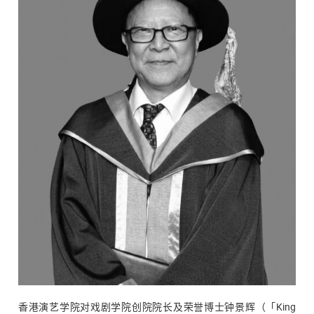
香港演艺学院对戏剧学院创院院长及荣誉博士钟景辉（「King