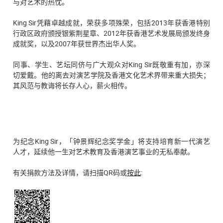
与对艺术的热忱。
King Sir凭藉卓越成就，荣获多项殊荣，包括2013年获香港特别
行政区政府颁授银紫荆星章、2012年获香港艺术发展局颁发终身
成就奖，以及2007年获世界杰出华人奖。
同事、学生、艺坛同侪与广大观众对King Sir既敬重有加，亦深
切爱戴。他的离去对演艺学院及香港文化艺术界带来重大损失；
其风范与教诲将长存人心，薪火相传。
为纪念King Sir，「钟景辉纪念奖学金」将支持培育新一代演艺
人才，延续他一生对艺术教育及香港演艺事业的无私奉献。
有关捐款方法及详情，请扫描QR码或
按此
: