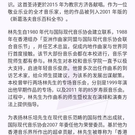
识。这首圣诗更於
2015 年为教宗方济各献唱。作为一位
敬业乐业的全才音乐家，他的作品被列入2001 年版的
《新葛洛夫音乐百科全书》。
林先生自1980 年代与国际现代音乐协会建立联系，1988
年在香港组办「亚洲作曲家同盟与国际现代音乐协会联
合音乐节」，并任艺术总监，促成内地作曲家与世界同
行首度接触。该节大部份音乐会都在本校进行，音乐学
院师生都有参与。
林先生对本校和音乐学院一直予以极
大支持，启迪年轻音乐俊彦。他曾多次出任作曲系的到
访艺术家，给众师生提建议，为该系的发展出谋献策。
本校曾举行两场林先生的专场音乐会，分别是1999年演
出他早期作品的专场，以及2011 年的85岁寿辰音乐会。
过程中，林先生为作曲系的师生暨校友在演绎和演奏方
法上提供指导。
为表扬林乐培先生在现代音乐范畴的国际性杰出成就，
国际现代音乐协会2007 年委任他为荣誉委员。基於他为
香港音乐界所作出的超卓贡献，林先生被尊称为「香港