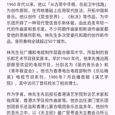
1960 年代以来，他以「从古思中寻根、在前卫中找路」
为创作原则，在传统基础上应用现代技法，开拓中国新
音乐。他以创作《昆虫世界》、《秋决》等作品，为中
乐团开辟了一种现代管弦音乐新体裁，由此启发年轻一
代的作曲家和音乐家。不少同期作曲家和新进作曲家都
受他的思维所影响。林先生多次受委托和邀约创作新作
品，音符奏响全球超过50个城市。
林先生在广播和电视制作层面亦展现才华，所监制的音
乐和艺术节目获奖甚丰。早於1960 年代，他率先推出两
部颇受欢迎的电视节目，分别名为《丽的音乐会》和
《青年联谊会》。他也为香港电台电视部制作《乐坛精
英》电视节目系列，1986
年7 月启播首辑《演艺学
院》，其中访问了首任校长丁柏兆博士。
作为学者，林先生先后担任香港演艺学院到访艺术家和
指挥家、香港大学驻校作曲家等。他亦出任澳门室乐团
创团音乐总监和香港儿童合唱团音乐总监多年。他创作
的圣乐之中，以《天主经》最广受粤语天主教会众所认