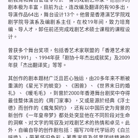
剧本极为丰富，目前为止，连改编及翻译的有
90
多出，
导演作品
64
出，舞台设计
13
个。他曾是香港演艺学院戏
剧学院导演系及编剧系主任，在校
19
年间，致力培育
编、导人才，卸任前还完成戏剧艺术硕士课程的课程设
计。
曾获多个舞台奖项，包括香艺术家联盟的「香港艺术家
年奖
1991
」、
1994
年获「剧协十年杰出成就奖」及
2009
年获「杰出翻译奖」等等。
其创作的剧本题材广泛且匠心独运，由
20
多年来不断被
重演的《星光下的蜕变》、《困兽》、《世界末日的婚
礼》、《暖毛毛》，到曾於
2000
年香港舞台剧奖中夺得
最佳整体演出的《周门家事》，又或是源於经典《浮士
德》而创作的《魔鬼契约》，还有以中国历史为背景的
新创作《一年皇帝梦》都处处突显他在不同阶段对生命
的洞察、对文字的驾驭及对戏剧艺术的热情和卓见。此
外，自编自导的创作剧包括：描写
70
年代学运的《白兰
呼唤》，带著怀旧色彩、著重家庭及邻里团结精神的