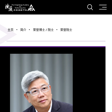
打开搜
香港演艺学院
主页
简介
荣誉博士 / 院士
荣誉院士