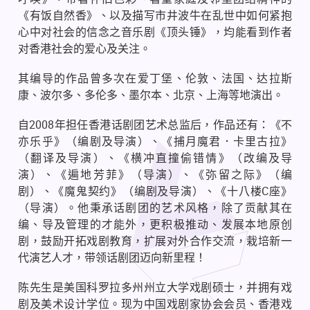
《有饭自然香》、以及描写市井波牛在乱世中如何紧抱
心中对社会的信念之音乐剧《顶头锤》，均能看到作者
对香港社会的爱心及关注。
其编导的作品曾多次在爱丁堡、伦敦、法国、达拉斯
康、波尔多、多伦多、墨尔本、北京、上海等地演出。
自
2008
年担任香港话剧团艺术总监后，作品还有：《不
亦乐乎》（编剧及导演）、《捕月魔君．卡里古拉》
（翻译及导演）、《横冲直撞偷错情》（改编及导
演）、《遍地芳菲》（导演）、《弥留之际》（编
剧）、《魔鬼契约》（编剧及导演）、《十八楼
C
座》
（导演）。他秉承话剧团的艺术风格，除了贡献其在
编、导及管理的才能外，更积极推动、发展本地原创
剧，鼓励开拓戏剧教育，扩展对外合作交流，栽培新一
代演艺人才，带领话剧团迈向新里程！
陈先生是美国科罗拉多州州立大学戏剧硕士，并拥有戏
剧及美术设计学位。现为中国戏剧家协会会员、香港戏