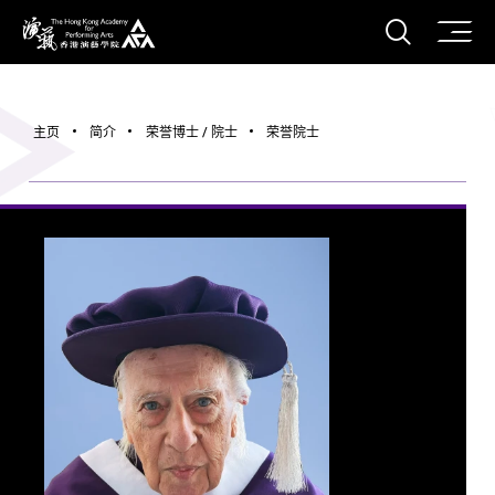
打开搜
香港演艺学院
主页
简介
荣誉博士 / 院士
荣誉院士