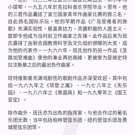
小提琴，一九五八年於克拉科音乐学院毕业。翌年，他
的三首作品囊括了波兰国家青年作曲家比赛的首三名，
自此扬名国际乐坛。他的早期作品《广岛受难者的挽
歌》充满实验性，极富表达力，流露积极的人道主义，
旋即令他成为当时前卫作曲家之先锋。此作品后来为班
氏赢得了由联合国教育科学及文化组织颁赠的大奖，成
为他的代表作。一九六六年，班氏创作的另一作品《圣
路加受难曲》使他的事业再创高峰，更被誉为是继史特
拉汶斯基之后的最出色作曲家。
班特维斯基充满戏剧性的歌剧作品亦深受欢迎，其中包
括一九六九年之《琉登之魔》、一九七八年之《失乐
园》、一九八六年之《黑面具》和一九九零年之《国王
亚宝》。
除作曲外，班氏亦为出色的指挥家，与他合作过的著名
乐团无数，当中包括柏林管弦乐团、纽约管弦乐团及费
城管弦乐团等。