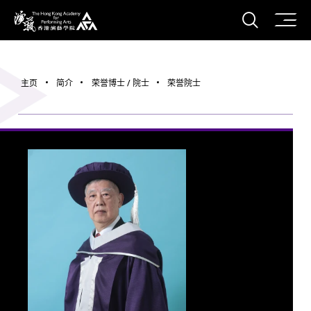
打开搜
香港演艺学院
主页
简介
荣誉博士 / 院士
荣誉院士