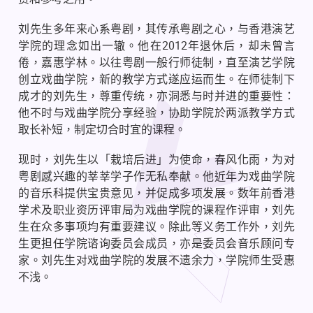
刘先生多年来心系粤剧，其传承粤剧之心，与香港演艺
学院的理念如出一辙。他在
2012
年退休后，却未曾言
倦，嘉惠学林。以往粤剧一般行师徒制，直至演艺学院
创立戏曲学院，新的教学方式遂应运而生。在师徒制下
成才的刘先生，尊重传统，亦洞悉与时并进的重要性：
他不时与戏曲学院分享经验，协助学院於两派教学方式
取长补短，制定切合时宜的课程。
现时，刘先生以「栽培后进」为使命，春风化雨，为对
粤剧感兴趣的莘莘学子作无私奉献。他近年为戏曲学院
的音乐科提供宝贵意见，并促成多项发展。数年前香港
学术及职业资历评审局为戏曲学院的课程作评审，刘先
生在众多事项均有重要建议。除此等义务工作外，刘先
生更担任学院谘询委员会成员，亦是委员会音乐顾问专
家。刘先生对戏曲学院的发展不遗余力，学院师生受惠
不浅。