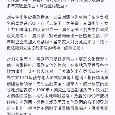
多年来敬业乐业，深受业界敬重。
刘先生出生於粤剧世家，父亲刘润鸿先生为广东享负盛
名的粤剧音乐家，有「二弦王」之美誉；其母衞少芳女
士为
1930
年代四大花旦之一，声名昭著。刘先生自幼受
双亲薰陶，耳濡目染，对粤剧培养出一份热爱之情，少
年时已立志加入粤剧界。虽然家人对此意见未尽一致，
但凭藉刘先生坚毅不屈的精神，终能如愿。
对刘先生而言，粤剧不只是终身事业，更是文化瑰宝。
他一直秉持推广粤剧文化的信念，在本地乃至世界各地
倾力演出，让社会大众对此门表演艺术有更深认识。刘
先生於
1971
年获粤剧大师林家声博士邀请，担任颂新声
剧团音乐领导，先后远赴美国、加拿大、欧洲及东南亚
等地巡回表演。
1990
年，刘先生成立彭城乐府，致力於
本港各区演出，推动本地粤剧发展。及后於
1993
年起担
任鸣芝声剧团、盛世天戏剧团及其他剧团的音乐领导总
监。此外，他也为不同剧团灌录逾百张唱片，供业界观
赏和参考之用。