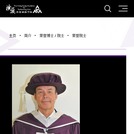
打开搜
香港演艺学院
主页
简介
荣誉博士 / 院士
荣誉院士