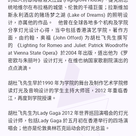
统哈维尔在布拉格的城堡、伦敦的千禧巨蛋；拉斯维加
(Lake of Dreams)
斯永利酒店的赌场梦之湖
的照明设
计，亦属他的作品。
他曾在全球各地多个机构及学院
分享灯光设计心得，当中包括香港演艺学院。著作方
(John Offord)
面，由约翰・奥福
为胡杜飞先生撰写
Lighting for Romeo and Juliet: Patrick Woodroffe
的
《
at Vienna State Opera
2004
》於
年出版，道出他为《罗
密欧与朱丽叶》设计灯光，在维也纳国家歌剧院演出的
点点滴滴。
1990
胡杜飞先生早於
年为学院的舞台及制作艺术学院修
2012
读灯光及音响设计的学生主持大师班，
年重临香
江，再度到学院授课。
Lady Gaga 2012
胡杜飞先生为
年世界巡回演唱会的灯光
Lady Gaga
设计师，包括
於五月初在香港举行的四场演
唱会；他亦是伦敦奥林匹克运动会的灯光总监。