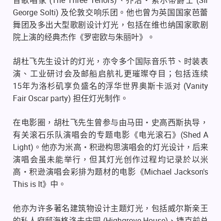
(The Three Tenors)
(Sir
音歌唱家
、乔治・索尔蒂爵士
George Solti)
及伦敦交响乐团。他也曾为英国国家芭蕾
舞团及多出大型歌剧设计灯光，包括在维也纳国家歌剧
院上演的经典杰作《罗密欧与朱丽叶》。
胡杜飞先生设计的灯光，亦令多个国际音乐节、时装表
演、工业研讨会及邮船启航礼更璀璨夺目；包括连续
15
(Vanity
年为洛杉矶享负盛名的浮华世界奥斯卡派对
Fair Oscar party)
担任灯光制作。
在电影圈，胡杜飞先生曾参与由马田・史高西斯执导，
(Shed A
有关滚石乐队演唱会的专题电影《电光滚石》
Light)
。他亦为米高・积逊构思演唱会的灯光设计，后来
演唱会虽未能举行，但其灯光创作过程均记录於以米
Michael Jackson's
高・积逊演唱会彩排为题材的电影《
This is It
》中。
他亦为许多著名建筑物设计主题灯光，包括威尔斯亲王
(Highgrove House)
的私人府邸海格洛夫庄园
、捷克前总