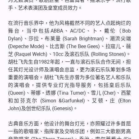
为无数演员、歌剧巨星、芭蕾舞者、摇滚乐手、流行歌
手、艺术表演团及皇室成员效力。
在流行音乐界中，他为风格截然不同的艺人点起绚烂的
ABBA
AC/DC
Bob
舞台，当中包括
、
、卜・戴伦（
Dylan)
(Sarah Brightman)
、莎拉・布莱曼
、潮流尖端
(Depeche Mode)
(The Bee Gees)
、比吉斯
、拉寇儿・薇
(Raquel Welch)
10cc
(Rolling Stones)
芝
、
及滚石乐队
。
1982
胡杜飞先生自
年起，一直与滚石乐队合作无间，担
任其灯光设计师及演唱会总监，更为滚石乐队筹划多场
重要的演唱会。胡杜飞先生亦曾为多位著名艺人和乐队
的演唱会，提供专业灯光指导服务，包括皇后乐队
(Queen)
(Tina Turner)
(Cher)
、蒂娜・透娜
、雪儿
、西蒙
(Simon &Garfunkel)
(Elton
和加芬克尔
、艾顿・庄
John)
(Genesis)
及创世纪乐队
。
古典音乐方面，他设计的舞台灯光，亦照耀过许多首屈
一指的歌唱家、指挥家及交响乐团，例如三大歌剧男高