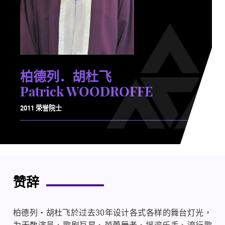
柏德列．胡杜飞
Patrick WOODROFFE
2011 荣誉院士
赞辞
30
柏德列・胡杜飞於过去
年设计各式各样的舞台灯光，