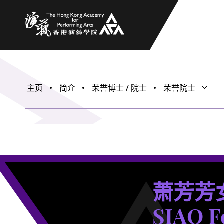
香港演艺学院
主页
简介
荣誉博士 / 院士
荣誉院士
打开子
关闭子
萧芳芳
SIAO F