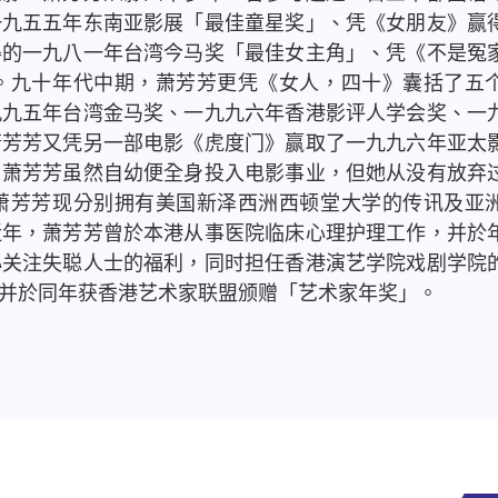
一九五五年东南亚影展「最佳童星奖」、凭《女朋友》赢
得的一九八一年台湾今马奖「最佳女主角」、凭《不是冤
。九十年代中期，萧芳芳更凭《女人，四十》囊括了五
九九五年台湾金马奖、一九九六年香港影评人学会奖、一
萧芳芳又凭另一部电影《虎度门》赢取了一九九六年亚太
。萧芳芳虽然自幼便全身投入电影事业，但她从没有放弃
萧芳芳现分别拥有美国新泽西洲西顿堂大学的传讯及亚
近年，萧芳芳曾於本港从事医院临床心理护理工作，并於
心关注失聪人士的福利，同时担任香港演艺学院戏剧学院
并於同年获香港艺术家联盟颁赠「艺术家年奖」。