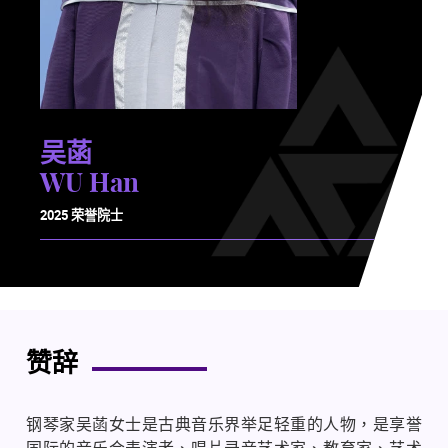
吴菡
WU Han
2025 荣誉院士
赞辞
钢琴家吴菡女士是古典音乐界举足轻重的人物，是享誉