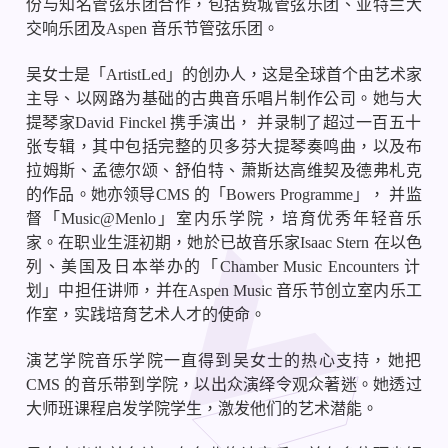
份与知名管弦乐团合作，包括费城管弦乐团、亚特兰大
交响乐团及
Aspen
音乐节管弦乐团。
吴女士是「
ArtistLed
」的创办人，这是全球首个由艺术家
主导、以网路为基础的古典音乐唱片制作公司。她与大
提琴家
David Finckel
携手演出，
并录制了超过一百五十
张专辑，其中包括完整的贝多芬大提琴奏鸣曲，以及布
拉姆斯、孟德尔颂、舒伯特、萧斯达高维契及德弗札克
的作品。她亦领导
CMS
的「
Bowers Programme
」，
并监
督「
Music@Menlo
」室内乐学院，培育优秀年轻音乐
家。在职业生涯初期，她於已故音乐家
Isaac Stern
在以色
列、美国及日本举办的「
Chamber Music Encounters
计
划」中担任讲师，并在
Aspen Music
音乐节创立室内乐工
作室，实践培育艺术人才的使命。
演艺学院音乐学院一直得到吴女士的热心支持，她把
CMS
的音乐带到学院，以出众演绎令观众著迷。她透过
大师班课程启发学院学生，激发他们的艺术潜能。