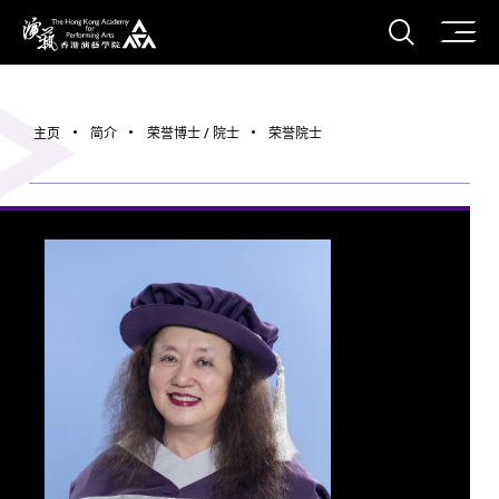
打开搜
香港演艺学院
主页
简介
荣誉博士 / 院士
荣誉院士