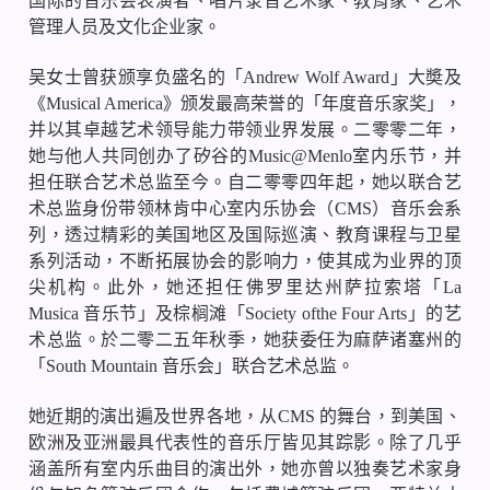
国际的音乐会表演者、唱片录音艺术家、教育家、艺术
管理人员及文化企业家。
吴女士曾获颁享负盛名的「
Andrew Wolf Award
」大奬及
《
Musical America
》颁发最高荣誉的「年度音乐家奖」，
并以其卓越艺术领导能力带领业界发展。二零零二年，
她与他人共同创办了矽谷的
Music@Menlo
室内乐节，并
担任联合艺术总监至今。自二零零四年起，她以联合艺
术总监身份带领林肯中心室内乐协会（
CMS
）音乐会系
列，透过精彩的美国地区及国际巡演、教育课程与卫星
系列活动，不断拓展协会的影响力，使其成为业界的顶
尖机构。此外，她还担任佛罗里达州萨拉索塔「
La
Musica
音乐节」及棕榈滩「
Society ofthe Four Arts
」的艺
术总监。於二零二五年秋季，她获委任为麻萨诸塞州的
「
South Mountain
音乐会」联合艺术总监。
她近期的演出遍及世界各地，从
CMS
的舞台，到美国、
欧洲及亚洲最具代表性的音乐厅皆见其踪影。除了几乎
涵盖所有室内乐曲目的演出外，她亦曾以独奏艺术家身