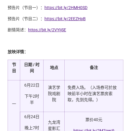
预告片（节目一）：
https://bit.ly/2HMH0SD
预告片（节目二）：
https://bit.ly/2EEZHpB
剧情简述：
https://bit.ly/2VYIjSE
放映详
情：
节
日期
/
时
地点
备注
目
间
6月22日
演艺学
免费入场。（入场券可於放
院戏剧
映前半小时在演艺票房索
下午2时
院
取，先到先得。）
半
一
6月24日
票价40元
九龙湾
晚上7时
星影汇
https://bit.ly/2M7gec9