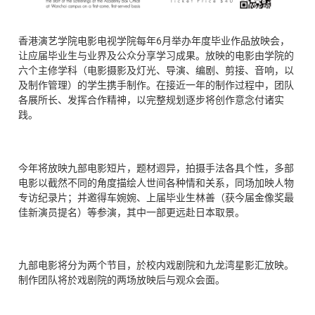
香港演艺学院电影电视学院每年6月举办年度毕业作品放映会，
让应届毕业生与业界及公众分享学习成果。放映的电影由学院的
六个主修学科（电影摄影及灯光、导演、编剧、剪接、音响，以
及制作管理）的学生携手制作。在接近一年的制作过程中，团队
各展所长、发挥合作精神，以完整规划逐步将创作意念付诸实
践。
今年将放映九部电影短片，题材迥异，拍摄手法各具个性，多部
电影以截然不同的角度描绘人世间各种情和关系，同场加映人物
专访纪录片；并邀得车婉婉、上届毕业生林善（获今届金像奖最
佳新演员提名）等参演，其中一部更远赴日本取景。
九部电影将分为两个节目，於校内戏剧院和九龙湾星影汇放映。
制作团队将於戏剧院的两场放映后与观众会面。