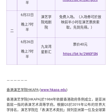
半
6月22日
演艺学
免费入场。（入场券可於放
院戏剧
映前半小时在演艺票房索
晚上7时
院
取，先到先得。）
半
二
6月26日
票价40元
九龙湾
晚上7时
星影汇
https://bit.ly/2Wi0FSN
半
－－－－－－
香港演艺学院
HKAPA
(
www.hkapa.edu
)
香港演艺学院(HKAPA)於1984年依据香港政府条例成立，是亚洲
首屈一指的表演艺术高等学府。根据QS於2019年公布的世界大
学排名，演艺学院在「表演艺术类别」排列亚洲第一位及全球第