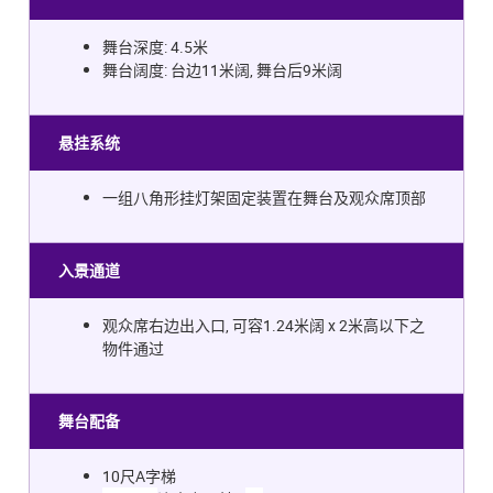
舞台深度: 4.5米
舞台阔度: 台边11米阔, 舞台后9米阔
悬挂系统
一组八角形挂灯架固定装置在舞台及观众席顶部
入景通道
观众席右边出入口, 可容1.24米阔 x 2米高以下之
物件通过
舞台配备
10尺A字梯