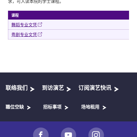
求，可入读本院的学士课程。
课程
年
舞蹈专业文凭
粤剧专业文凭
联络我们
到访演艺
订阅演艺快讯
職位空缺
招标事项
场地租用