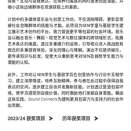
探索丶互动与自我表达，在培养归属感的同时激发创造潜能，并
缩小这些边缘群体在资源获取上的差距。
计划中的多媒体音乐会与创意工作坊，不仅消除障碍，更彰显常
被社会忽略群体的技能与才能。此项目为SEN学童与基层学生建
立展示艺术创作的平台，致力营造更平等包容的社会环境。音乐
会以融合音乐丶舞蹈丶视觉艺术与数位媒体的跨领域形式，拓展
艺术表达的维度。透过多重媒介的运用，引导观众进入挑战既有
观念的多重感官体验，深化同理心与理解。演出不仅提供娱乐，
更传递知识与启发，促使大众重新思考对SEN及弱势学生能力与
潜能的认知。
此外，工作坊让SEN学生与基层学员在创意协作与讨论中互相学
习，建立深厚情谊，培养互助精神。参与者在此过程中获得自我
表达的空间，逐步建立自信并发展新技能。计划透过营造包容环
境，使学员感受到自我价值，同时激励他们发掘自身潜能。藉由
这些实践，
Sound Connects
为建构更具包容力与支持力的社会作
出贡献。
2023/24 获奖项目
历年获奖项目