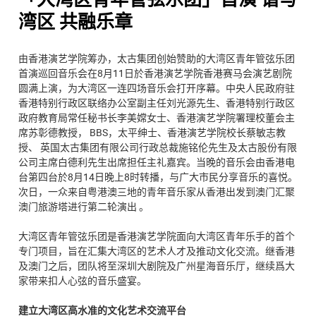
湾区 共融乐章
由香港演艺学院筹办，太古集团创始赞助的大湾区青年管弦乐团
首演巡回音乐会在8月11日於香港演艺学院香港赛马会演艺剧院
圆满上演，为大湾区一连四场音乐会打开序幕。中央人民政府驻
香港特别行政区联络办公室副主任刘光源先生、香港特别行政区
政府教育局常任秘书长李美嫦女士、香港演艺学院署理校董会主
席苏彰德教授， BBS，太平绅士、香港演艺学院校长蔡敏志教
授、 英国太古集团有限公司行政总裁施铭伦先生及太古股份有限
公司主席白德利先生出席担任主礼嘉宾。当晚的音乐会由香港电
台第四台於8月14日晚上8时转播，与广大市民分享音乐的喜悦。
次日，一众来自粤港澳三地的青年音乐家从香港出发到澳门汇聚
澳门旅游塔进行第二轮演出 。
大湾区青年管弦乐团是香港演艺学院面向大湾区青年乐手的首个
专门项目，旨在汇集大湾区的艺术人才及推动文化交流。继香港
及澳门之后，团队将至深圳大剧院及广州星海音乐厅，继续爲大
家带来扣人心弦的音乐盛宴。
建立大湾区高水准的文化艺术交流平台