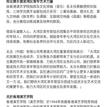
校企携手激发湾区青年艺术力量
由香港演艺学院指挥及文化领袖（音乐）系主任蔡敏德担任指
挥，三地学员携手呈献包括贝多芬：三重协奏曲、德沃扎克：第
九交响曲《新世界》及谭盾：互联网交响曲《英雄》等精选曲
目，充分展现训练成果及培养的默契。
借音乐凝聚人心，大湾区青年管弦乐团集合不同背景但志同道合
的年轻人，共同向梦想进发。鼓励青年参与大湾区的文化交流与
持续发展，有赖社会各界的合作与支持，为区内注入新动力。
太古（中国）有限公司粤港澳大湾区董事郑家驹表示：「大湾区
的发展在社会经济、文化等各方面都带来了无与伦比的机遇。太
古集团作爲一家植根香港、力拓大湾区业务的公司，我们很荣幸
能成爲大湾区青年管弦乐团的创始赞助方。太古长期致力於推动
社区的艺术文化发展，旨在通过社区的广泛参与让更多人能接触
和欣赏艺术，而我们对该青年计划的支持，便是兑现这一承诺的
又一力 证。我们期待大湾区青年管弦乐团成为促进文化艺术交流
的重要平台，助力大湾区的文化融合及青年发展。」
关於香港演艺学院
香港演艺学院（演艺学院）於1984年依据香港演艺学院条例成
立，是亚洲首屈一指的表演艺术高等学府。演艺学院提供学士课