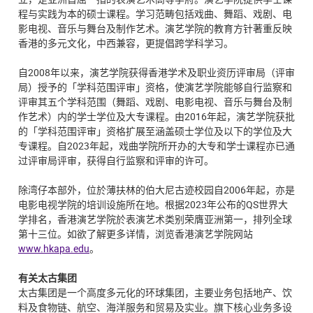
程与实践为本的硕士课程。学习范畴包括戏曲、舞蹈、戏剧、电
影电视、音乐与舞台及制作艺术。演艺学院的教育方针著重反映
香港的多元文化，中西兼容，更提倡跨学科学习。
自2008年以来，演艺学院获得香港学术及职业资历评审局（评审
局）授予的「学科范围评审」资格，使演艺学院能够自行监察和
评审其五个学科范围（舞蹈、戏剧、电影电视、音乐与舞台及制
作艺术）内的学士学位及大专课程。由2016年起，演艺学院获批
的「学科范围评审」资格扩展至涵盖硕士学位及以下的学位及大
专课程。自2023年起，戏曲学院所开办的大专和学士课程亦已通
过评审局评审，获得自行监察和评审的许可。
除湾仔本部外，位於薄扶林的伯大尼古迹校园自2006年起，亦是
电影电视学院的培训设施所在地。根据2023年公布的QS世界大
学排名，香港演艺学院於表演艺术类别荣膺亚洲第一，排列全球
第十三位。如欲了解更多详情，浏览香港演艺学院网站
www.hkapa.edu
。
有关太古集团
太古集团是一个高度多元化的环球集团，主要业务包括地产、饮
料及食物链、航空、海洋服务和贸易及实业。旗下核心业务多设