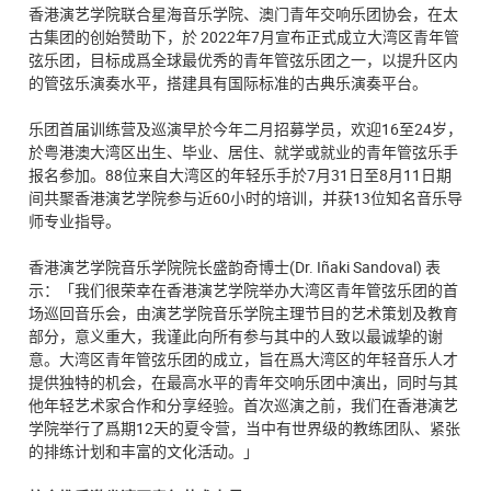
香港演艺学院联合星海音乐学院、澳门青年交响乐团协会，在太
古集团的创始赞助下，於 2022年7月宣布正式成立大湾区青年管
弦乐团，目标成爲全球最优秀的青年管弦乐团之一，以提升区内
的管弦乐演奏水平，搭建具有国际标准的古典乐演奏平台。
乐团首届训练营及巡演早於今年二月招募学员，欢迎16至24岁，
於粤港澳大湾区出生、毕业、居住、就学或就业的青年管弦乐手
报名参加。88位来自大湾区的年轻乐手於7月31日至8月11日期
间共聚香港演艺学院参与近60小时的培训，并获13位知名音乐导
师专业指导。
香港演艺学院音乐学院院长盛韵奇博士(Dr. Iñaki Sandoval) 表
示：「我们很荣幸在香港演艺学院举办大湾区青年管弦乐团的首
场巡回音乐会，由演艺学院音乐学院主理节目的艺术策划及教育
部分，意义重大，我谨此向所有参与其中的人致以最诚挚的谢
意。大湾区青年管弦乐团的成立，旨在爲大湾区的年轻音乐人才
提供独特的机会，在最高水平的青年交响乐团中演出，同时与其
他年轻艺术家合作和分享经验。首次巡演之前，我们在香港演艺
学院举行了爲期12天的夏令营，当中有世界级的教练团队、紧张
的排练计划和丰富的文化活动。」