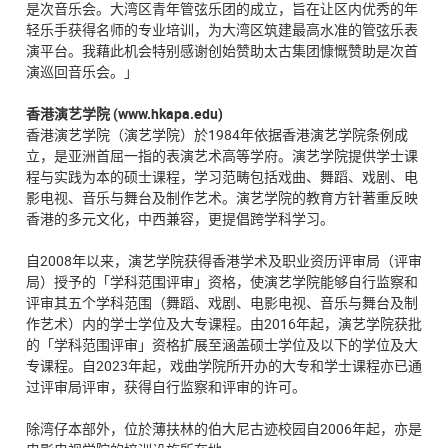
是次音乐会。大湾区青年管弦乐团的成立，旨在让区内优秀的年
轻乐手获得名师的专业培训，为大湾区筑建最高水准的管弦乐表
演平台。我藉此机会特别感谢创始赞助太古集团慷慨赞助是次首
演巡回音乐会。」
香港演艺学院 (www.hkapa.edu)
香港演艺学院（演艺学院）於1984年依据香港演艺学院条例成
立，是亚洲首屈一指的表演艺术高等学府。演艺学院提供学士课
程与实践为本的硕士课程，学习范畴包括戏曲、舞蹈、戏剧、电
影电视、音乐与舞台及制作艺术。演艺学院的教育方针著重反映
香港的多元文化，中西兼容，更提倡跨学科学习。
自2008年以来，演艺学院获得香港学术及职业资历评审局（评审
局）授予的「学科范围评审」资格，使演艺学院能够自行监察和
评审其五个学科范围（舞蹈、戏剧、电影电视、音乐与舞台及制
作艺术）内的学士学位及大专课程。由2016年起，演艺学院获批
的「学科范围评审」资格扩展至涵盖硕士学位及以下的学位及大
专课程。自2023年起，戏曲学院所开办的大专和学士课程亦已通
过评审局评审，获得自行监察和评审的许可。
除湾仔本部外，位於薄扶林的伯大尼古迹校园自2006年起，亦是