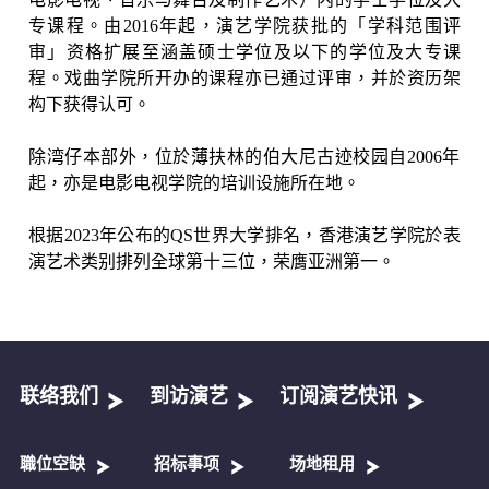
专课程。由
2016
年起，演艺学院获批的「学科范围评
审」资格扩展至涵盖硕士学位及以下的学位及大专课
程。戏曲学院所开办的课程亦已通过评审，并於资历架
构下获得认可。
除湾仔本部外，位於薄扶林的伯大尼古迹校园自
2006
年
起，亦是电影电视学院的培训设施所在地。
根据
2023
年公布的
QS
世界大学排名，香港演艺学院於表
演艺术类别排列全球第十三位，荣膺亚洲第一。
联络我们
到访演艺
订阅演艺快讯
職位空缺
招标事项
场地租用