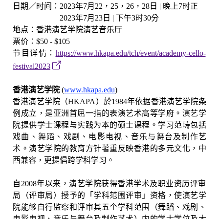
日期／时间：
2023
年
7
月
22
，
25
，
26
，
28
日
|
晚上
7
时正
2023
年
7
月
23
日
|
下午
3
时
30
分
地点：香港演艺学院演艺音乐厅
票价：
$50 - $105
节目详情：
https://www.hkapa.edu/tch/event/academy-cello-
festival2023
香港演艺学院
(
www.hkapa.edu
)
香港演艺学院（
HKAPA
）於
1984
年依据香港演艺学院条
例成立，是亚洲首屈一指的表演艺术高等学府。演艺学
院提供学士课程与实践为本的硕士课程。学习范畴包括
戏曲、舞蹈、戏剧、电影电视、音乐与舞台及制作艺
术。演艺学院的教育方针著重反映香港的多元文化，中
西兼容，更提倡跨学科学习。
自
2008
年以来，演艺学院获得香港学术及职业资历评审
局（评审局）授予的「学科范围评审」资格，使演艺学
院能够自行监察和评审其五个学科范围（舞蹈、戏剧、
电影电视、音乐与舞台及制作艺术）内的学士学位及大