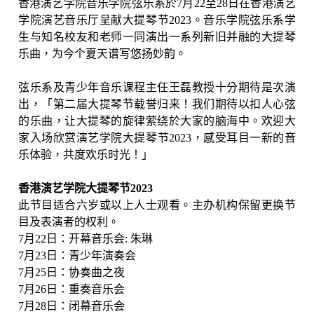
香港演艺学院音乐学院弦乐系於
7
月
22
至
28
日在香港演艺
学院演艺音乐厅呈献大提琴节
2023
。音乐学院弦乐系学
生与知名校友和老师一同演出一系列新旧并融的大提琴
乐曲，为今个夏天谱写悠扬妙韵。
弦乐系及青少年音乐课程主任王磊教授十分期待是次演
出，「第二届大提琴节载誉归来！我们期待以扣人心弦
的乐曲，让大提琴的旋律萦绕於大家的脑海中。欢迎大
家入场欣赏演艺学院大提琴节
2023
，感受耳目一新的音
乐体验，共度欢乐时光！」
香港演艺学院大提琴节
2023
此节目适合六岁或以上人士观看。主办机构保留更换节
目及表演者的权利。
7
月
22
日：开幕音乐会
:
朱琳
7
月
23
日：青少年演奏会
7
月
25
日：协奏曲之夜
7
月
26
日：重奏音乐会
7
月
28
日：闭幕音乐会